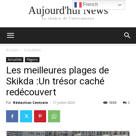
French
Aujourd'hui News
Le chemin de l'information
Accueil
Actualités
Actualités
Régions
Les meilleures plages de
Skikda :Un trésor caché
redécouvert
Par
Rédaction Centrale
-
17 juillet 2024
1034
0