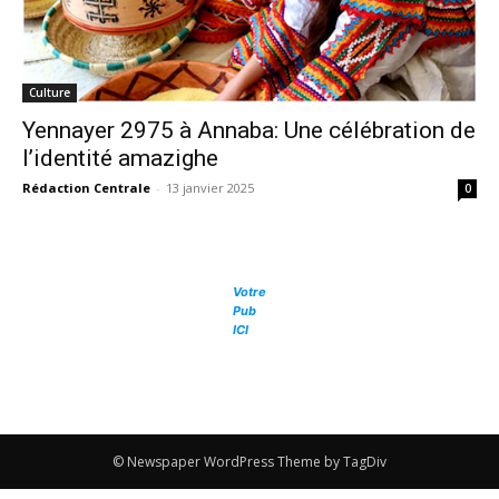
Culture
Yennayer 2975 à Annaba: Une célébration de
l’identité amazighe
Rédaction Centrale
-
13 janvier 2025
0
Votre
Pub
ICI
© Newspaper WordPress Theme by TagDiv