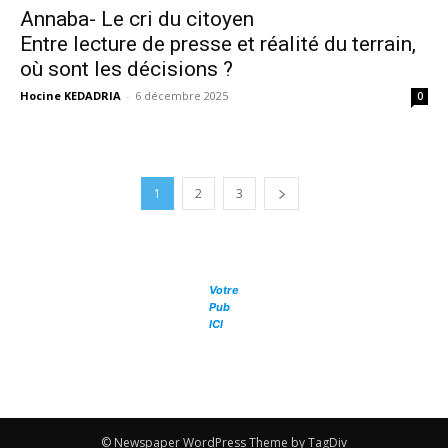
Annaba- Le cri du citoyen
Entre lecture de presse et réalité du terrain,
où sont les décisions ?
Hocine KEDADRIA
-
6 décembre 2025
0
1
2
3
Votre
Pub
ICI
© Newspaper WordPress Theme by TagDiv