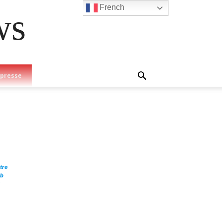
French
ws
 presse
tre
b