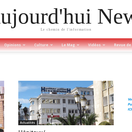
ujourd'hui Ne
Le chemin de l'information
Opinions
Culture
Le Mag
Vidéos
Revue de
Vo
Pu
ICI
Actualités