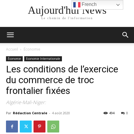
French
Aujourd'hui News
Le chemin de l'information
Accueil
Économie
Économie
Economie Internationale
Les conditions de l’exercice
du commerce de troc
frontalier fixées
Algérie-Mali-Niger:
Par
Rédaction Centrale
-
4 août 2020
494
0