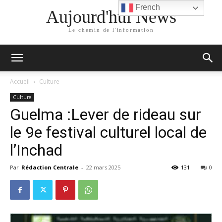
French
Aujourd'hui News
Le chemin de l'information
Accueil
Culture
Culture
Guelma :Lever de rideau sur
le 9e festival culturel local de
l’Inchad
Par
Rédaction Centrale
-
22 mars 2025
131
0