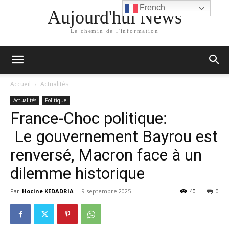
French
Aujourd'hui News
Le chemin de l'information
Accueil
Actualités
Actualités
Politique
France-Choc politique:
Le gouvernement Bayrou est
renversé, Macron face à un
dilemme historique
Par
Hocine KEDADRIA
-
9 septembre 2025
40
0