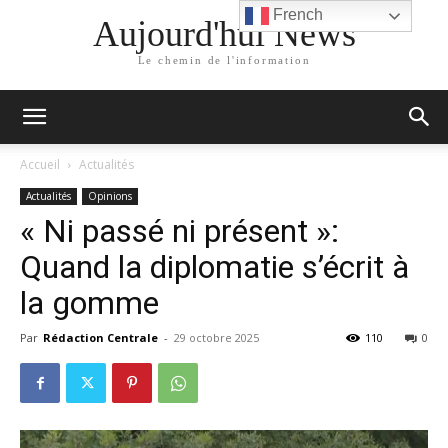
French
Aujourd'hui News
Le chemin de l'information
Accueil
Actualités
Actualités
Opinions
« Ni passé ni présent »:
Quand la diplomatie s’écrit à
la gomme
Par
Rédaction Centrale
-
29 octobre 2025
110
0